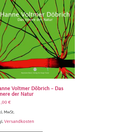
anne Voltmer Döbrich – Das
nnere der Natur
5,00
€
kl. MwSt.
gl.
Versandkosten