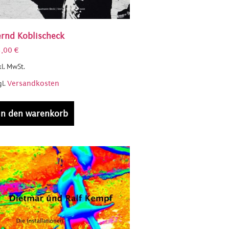
ernd Koblischeck
5,00
€
kl. MwSt.
gl.
Versandkosten
in den warenkorb