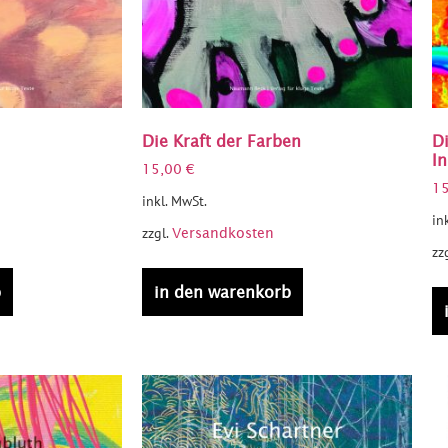
Die Kraft der Farben
D
In
15,00
€
1
inkl. MwSt.
in
zzgl.
Versandkosten
zz
b
in den warenkorb