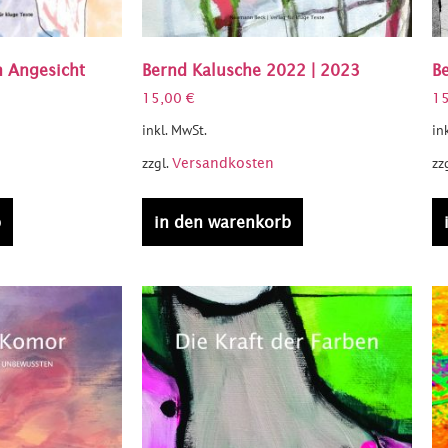
m Angesicht
Bernd Kalusche 2022 | 2023
B
15,00
€
1
inkl. MwSt.
in
zzgl.
zz
Versandkosten
b
in den warenkorb