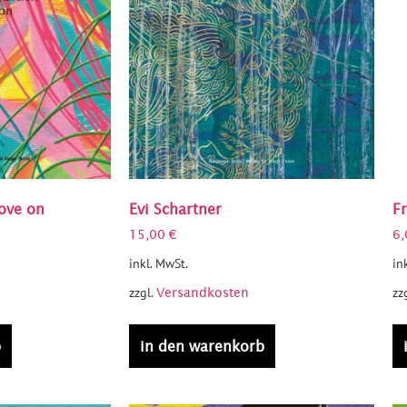
ove on
Evi Schartner
Fr
15,00
€
6
inkl. MwSt.
in
zzgl.
zz
Versandkosten
b
in den warenkorb