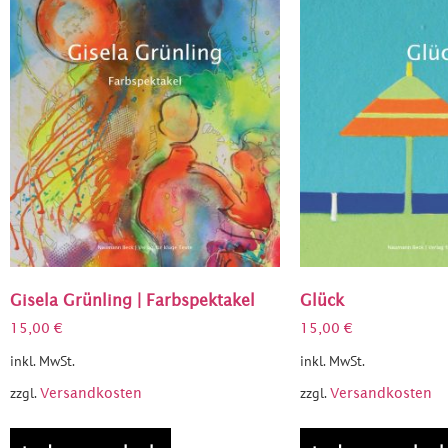
Gisela Grünling | Farbspektakel
Glück
15,00
€
15,00
€
inkl. MwSt.
inkl. MwSt.
zzgl.
zzgl.
Versandkosten
Versandkosten