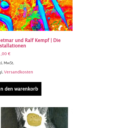
ietmar und Ralf Kempf | Die
stallationen
5,00
€
kl. MwSt.
gl.
Versandkosten
in den warenkorb