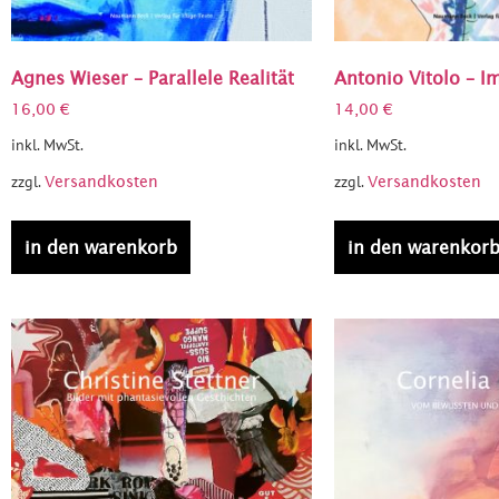
Agnes Wieser – Parallele Realität
Antonio Vitolo – I
16,00
€
14,00
€
inkl. MwSt.
inkl. MwSt.
zzgl.
zzgl.
Versandkosten
Versandkosten
in den warenkorb
in den warenkor