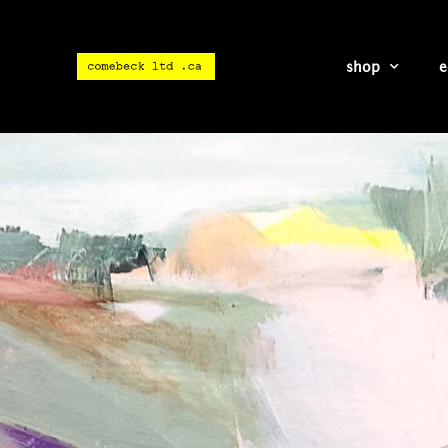
shop
e