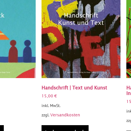
Handschrift | Text und Kunst
H
I
15,00
€
1
inkl. MwSt.
in
zzgl.
Versandkosten
zz