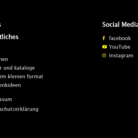
s
Social Medi
tliches
facebook
YouTube
Instagram
onen
r und kataloge
 im kleinen format
enkideen
essum
schutzerklärung