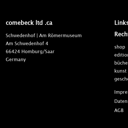
comebeck ltd .ca
Link
Rech
Schwedenhof | Am Römermuseum
Am Schwedenhof 4
shop
66424 Homburg/Saar
editi
Germany
büche
kunst
gesch
Impr
Daten
AGB