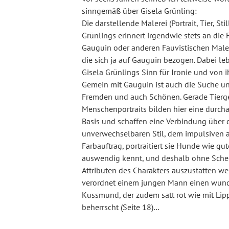
sinngemäß über Gisela Grünling:
Die darstellende Malerei (Portrait, Tier, St
Grünlings erinnert irgendwie stets an die 
Gauguin oder anderen Fauvistischen Male
die sich ja auf Gauguin bezogen. Dabei le
Gisela Grünlings Sinn für Ironie und von 
Gemein mit Gauguin ist auch die Suche u
Fremden und auch Schönen. Gerade Tierge
Menschenportraits bilden hier eine durch
Basis und schaffen eine Verbindung über d
unverwechselbaren Stil, dem impulsiven a
Farbauftrag, portraitiert sie Hunde wie gu
auswendig kennt, und deshalb ohne Sche
Attributen des Charakters auszustatten wei
verordnet einem jungen Mann einen wun
Kussmund, der zudem satt rot wie mit Lipp
beherrscht (Seite 18)…