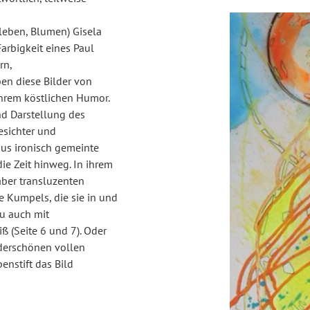
illeben, Blumen) Gisela
Farbigkeit eines Paul
rn,
ben diese Bilder von
ihrem köstlichen Humor.
nd Darstellung des
sichter und
aus ironisch gemeinte
ie Zeit hinweg. In ihrem
ber transluzenten
te Kumpels, die sie in und
u auch mit
ß (Seite 6 und 7). Oder
derschönen vollen
enstift das Bild