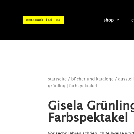
shop
e
startseite
/
bücher und kataloge
/
ausstel
grünling | farbspektakel
Gisela Grünling
Farbspektakel
Vor sechs Jahren schrieb ich teilweise wort