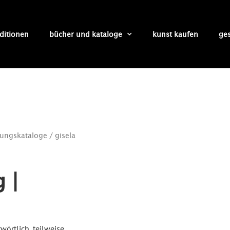
ditionen
bücher und kataloge
kunst kaufen
ge
lungskataloge
/ gisela
 |
wörtlich, teilweise