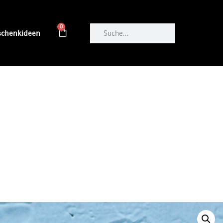
0
schenkideen