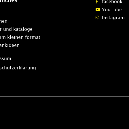
tliches
facebook
YouTube
Instagram
onen
r und kataloge
 im kleinen format
enkideen
essum
schutzerklärung