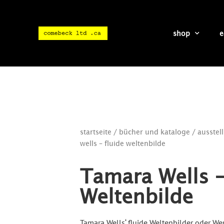
shop
e
startseite
/
bücher und kataloge
/
ausstel
wells – fluide weltenbilde
Tamara Wells –
Weltenbilde
Tamara Wells‘ fluide Weltenbilder oder We