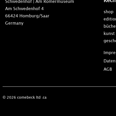
Rech
Schwedenhof | Am Römermuseum
Am Schwedenhof 4
shop
66424 Homburg/Saar
editi
Germany
büche
kunst
gesch
Impr
Daten
AGB
© 2026 comebeck ltd .ca