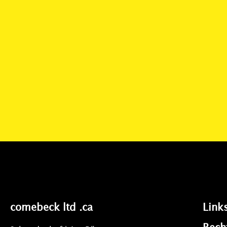
comebeck ltd .ca
Link