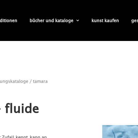
ditionen
bücher und kataloge
kunst kaufen
ge
lungskataloge
/ tamara
 fluide
r Zufall kennt, kann an