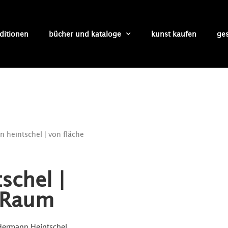
ditionen
bücher und kataloge
kunst kaufen
ge
 heintschel | von fläche
schel |
 Raum
 Hermann Heintschel