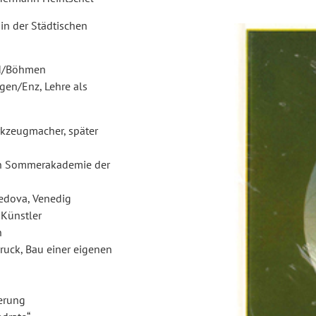
in der Städtischen
nd/Böhmen
gen/Enz, Lehre als
rkzeugmacher, später
en Sommerakademie der
edova, Venedig
Künstler
n
ruck, Bau einer eigenen
erung