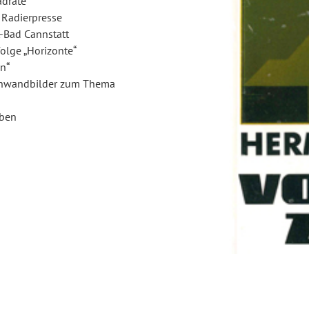
drate“
 Radierpresse
t-Bad Cannstatt
olge „Horizonte“
n“
inwandbilder zum Thema
rben