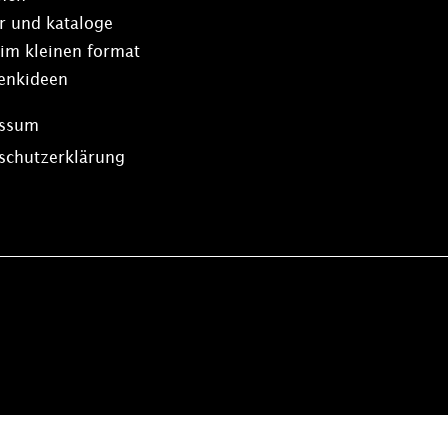
r und kataloge
 im kleinen format
enkideen
essum
schutzerklärung