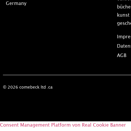
Germany
büche
kunst
gesch
Impr
Daten
AGB
© 2026 comebeck ltd .ca
Consent Management Platform von Real Cookie Banner