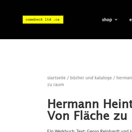
shop
e
startseite
/
bücher und kataloge
/ hermann
zu raum
Hermann Heint
Von Fläche zu
Ein Werkbuch. Text: Georg Reinhardt und