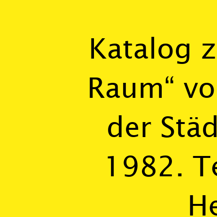
Katalog z
Raum“ vo
der Städ
1982. T
H