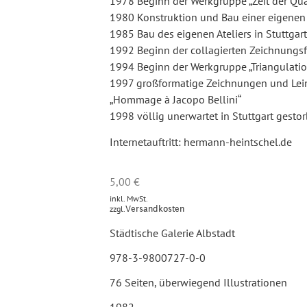
1978 Beginn der Werkgruppe „Zeit der Qua
1980 Konstruktion und Bau einer eigenen
1985 Bau des eigenen Ateliers in Stuttgar
1992 Beginn der collagierten Zeichnungsf
1994 Beginn der Werkgruppe „Triangulatio
1997 großformatige Zeichnungen und Le
„Hommage à Jacopo Bellini“
1998 völlig unerwartet in Stuttgart gesto
Internetauftritt: hermann-heintschel.de
5,00
€
inkl. MwSt.
zzgl.
Versandkosten
Städtische Galerie Albstadt
978-3-9800727-0-0
76 Seiten, überwiegend Illustrationen
1982