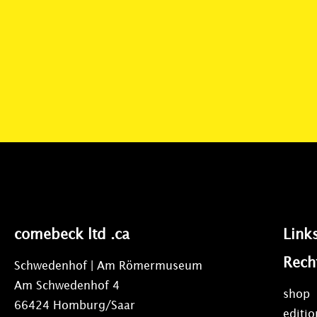
comebeck ltd .ca
Link
Rech
Schwedenhof | Am Römermuseum
Am Schwedenhof 4
shop
66424 Homburg/Saar
editi