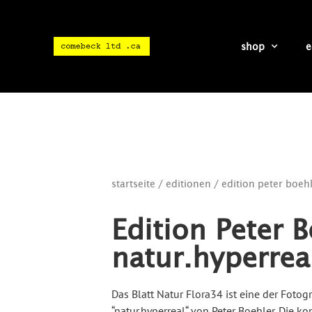
shop
e
startseite
/
editionen
/ edition peter boehl
Edition Peter B
natur.hyperrea
Das Blatt Natur Flora34 ist eine der Fotogr
“natur.hyperreal“ von Peter Boehler. Die 