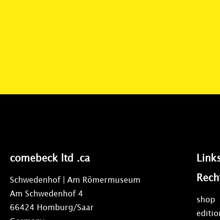
comebeck ltd .ca
Link
Rech
Schwedenhof | Am Römermuseum
Am Schwedenhof 4
shop
66424 Homburg/Saar
editi