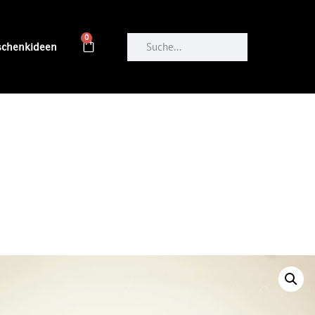
0
schenkideen