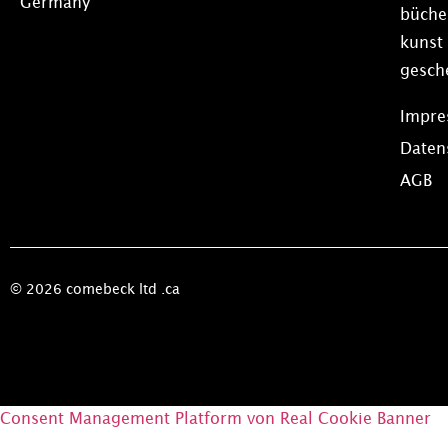
Germany
büche
kunst
gesch
Impr
Daten
AGB
© 2026 comebeck ltd .ca
Consent Management Platform von Real Cookie Banner