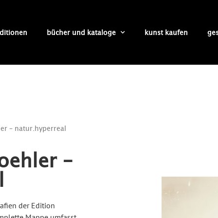
ditionen
bücher und kataloge
kunst kaufen
ge
er – natur.hyperreal
oehler –
l
afien der Edition
komplette Mappe umfasst