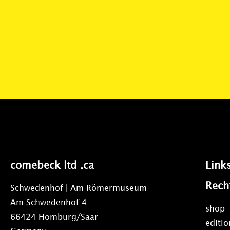
comebeck ltd .ca
Link
Rech
Schwedenhof | Am Römermuseum
Am Schwedenhof 4
shop
66424 Homburg/Saar
editi