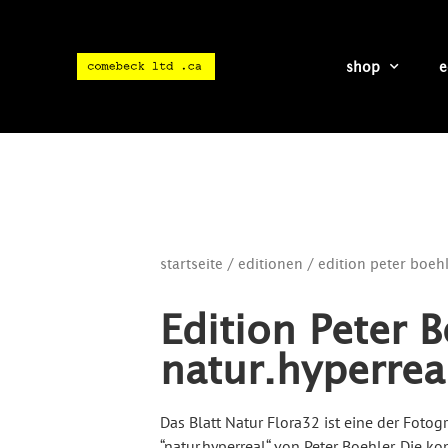
shop
e
startseite
/
editionen
/ edition peter boehl
Edition Peter B
natur.hyperrea
Das Blatt Natur Flora32 ist eine der Fotogr
“natur.hyperreal“ von Peter Boehler. Die 