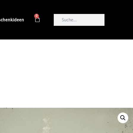
0
schenkideen