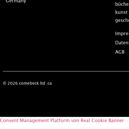
Germany
büche
kunst
gesch
Impr
Daten
AGB
© 2026 comebeck ltd .ca
Consent Management Platform von Real Cookie Banner