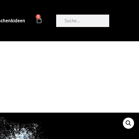
0
schenkideen