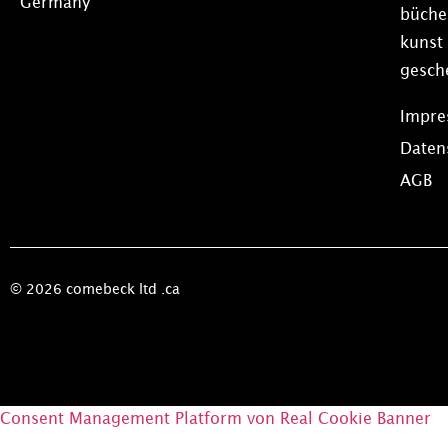
Germany
büche
kunst
gesch
Impr
Daten
AGB
© 2026 comebeck ltd .ca
Consent Management Platform von Real Cookie Banner