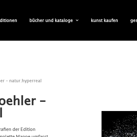
ditionen
bücher und kataloge
kunst kaufen
ge
er – natur.hyperreal
oehler –
l
rafien der Edition
komplette Mappe umfasst