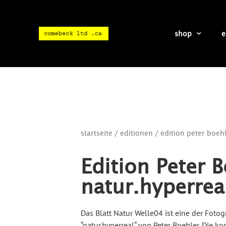
shop
e
startseite
/
editionen
/ edition peter boehl
Edition Peter B
natur.hyperrea
Das Blatt Natur Welle04 ist eine der Fotog
“natur.hyperreal“ von Peter Boehler. Die 