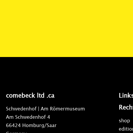
comebeck ltd .ca
Link
Rech
Schwedenhof | Am Römermuseum
Am Schwedenhof 4
shop
66424 Homburg/Saar
editi