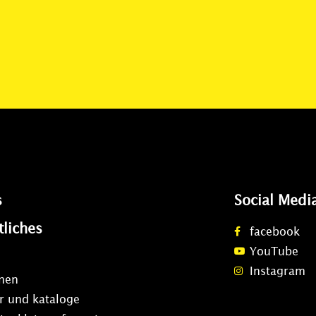
s
Social Medi
tliches
facebook
YouTube
Instagram
onen
r und kataloge