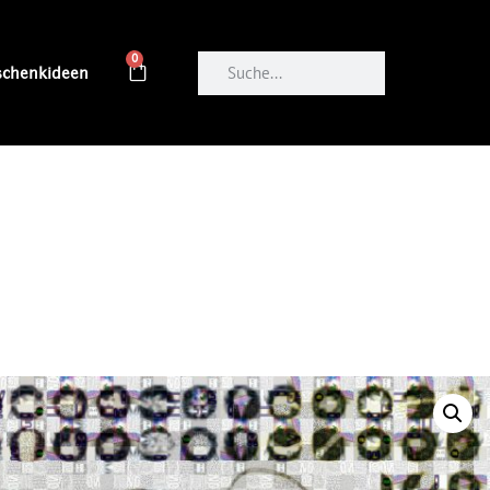
0
schenkideen