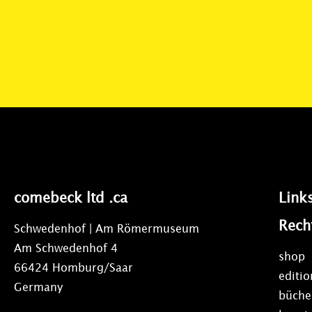
comebeck ltd .ca
Link
Rech
Schwedenhof | Am Römermuseum
Am Schwedenhof 4
shop
66424 Homburg/Saar
editi
Germany
büche