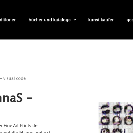
ditionen
bücher und kataloge
kunst kaufen
ge
– visual code
nnaS –
r Fine Art Prints der
 komplette Mappe umfasst