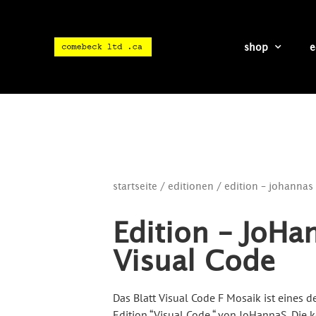
shop
e
startseite
/
editionen
/ edition – johannas 
Edition – JoHa
Visual Code
Das Blatt Visual Code F Mosaik ist eines de
Edition “Visual Code “ von JoHannaS. Die