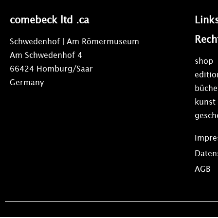
comebeck ltd .ca
Link
Rech
Schwedenhof | Am Römermuseum
Am Schwedenhof 4
shop
66424 Homburg/Saar
editi
Germany
büche
kunst
gesch
Impr
Daten
AGB