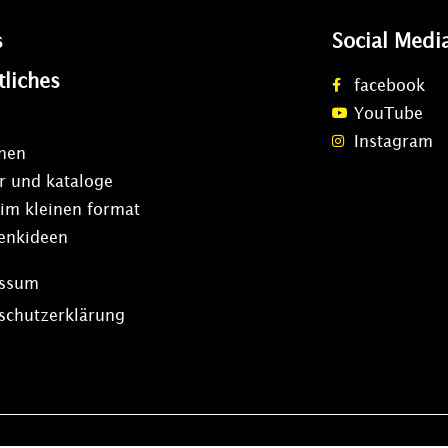
s
Social Medi
tliches
facebook
YouTube
Instagram
onen
r und kataloge
 im kleinen format
enkideen
essum
schutzerklärung