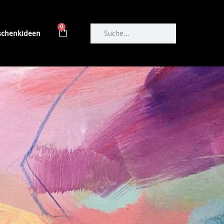
0
schenkideen